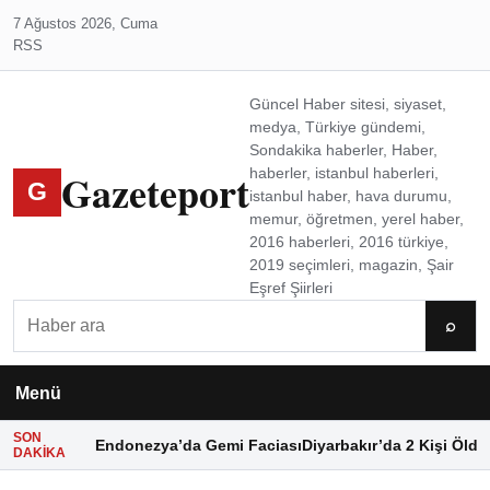
7 Ağustos 2026, Cuma
RSS
Güncel Haber sitesi, siyaset,
medya, Türkiye gündemi,
Sondakika haberler, Haber,
Gazeteport
haberler, istanbul haberleri,
G
istanbul haber, hava durumu,
memur, öğretmen, yerel haber,
2016 haberleri, 2016 türkiye,
2019 seçimleri, magazin, Şair
Eşref Şiirleri
Ara
⌕
Menü
SON
Endonezya’da Gemi Faciası
Diyarbakır’da 2 Kişi Öldü
DAKIKA