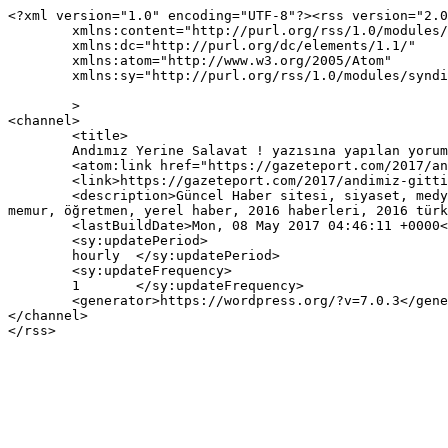
<?xml version="1.0" encoding="UTF-8"?><rss version="2.0
	xmlns:content="http://purl.org/rss/1.0/modules/content/"

	xmlns:dc="http://purl.org/dc/elements/1.1/"

	xmlns:atom="http://www.w3.org/2005/Atom"

	xmlns:sy="http://purl.org/rss/1.0/modules/syndication/"

	>

<channel>

	<title>

	Andımız Yerine Salavat ! yazısına yapılan yorumlar	</title>

	<atom:link href="https://gazeteport.com/2017/andimiz-gitti-salavat-geldi-100950/feed/" rel="self" type="application/rss+xml" />

	<link>https://gazeteport.com/2017/andimiz-gitti-salavat-geldi-100950/</link>

	<description>Güncel Haber sitesi, siyaset, medya, Türkiye gündemi, Sondakika haberler, Haber, haberler, istanbul haberleri, istanbul haber, hava durumu, 
memur, öğretmen, yerel haber, 2016 haberleri, 2016 türk
	<lastBuildDate>Mon, 08 May 2017 04:46:11 +0000</lastBuildDate>

	<sy:updatePeriod>

	hourly	</sy:updatePeriod>

	<sy:updateFrequency>

	1	</sy:updateFrequency>

	<generator>https://wordpress.org/?v=7.0.3</generator>

</channel>
