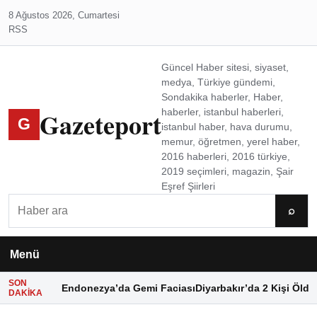
8 Ağustos 2026, Cumartesi
RSS
Güncel Haber sitesi, siyaset,
medya, Türkiye gündemi,
Sondakika haberler, Haber,
Gazeteport
haberler, istanbul haberleri,
G
istanbul haber, hava durumu,
memur, öğretmen, yerel haber,
2016 haberleri, 2016 türkiye,
2019 seçimleri, magazin, Şair
Eşref Şiirleri
Ara
⌕
Menü
SON
Endonezya’da Gemi Faciası
Diyarbakır’da 2 Kişi Öldü
DAKIKA