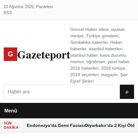
10 Ağustos 2026, Pazartesi
RSS
Güncel Haber sitesi, siyaset,
medya, Türkiye gündemi,
Sondakika haberler, Haber,
Gazeteport
haberler, istanbul haberleri,
G
istanbul haber, hava durumu,
memur, öğretmen, yerel haber,
2016 haberleri, 2016 türkiye,
2019 seçimleri, magazin, Şair
Eşref Şiirleri
Ara
⌕
Menü
SON
Endonezya’da Gemi Faciası
Diyarbakır’da 2 Kişi Öldü
DAKIKA