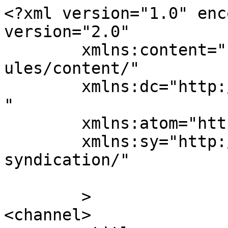
<?xml version="1.0" enc
version="2.0"

	xmlns:content="http://purl.org/rss/1.0/mod
ules/content/"

	xmlns:dc="http://purl.org/dc/elements/1.1/
"

	xmlns:atom="http://www.w3.org/2005/Atom"

	xmlns:sy="http://purl.org/rss/1.0/modules/
syndication/"

	>

<channel>
