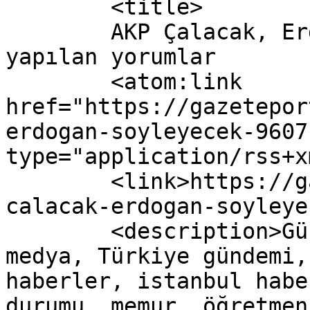
	<title>

	AKP Çalacak, Erdoğan Söyleyecek yazısına 
yapılan yorumlar	</title>

	<atom:link 
href="https://gazetepor
erdogan-soyleyecek-9607
type="application/rss+x
	<link>https://gazeteport.com/2017/akp-
calacak-erdogan-soyleye
	<description>Güncel Haber sitesi, siyaset, 
medya, Türkiye gündemi,
haberler, istanbul habe
durumu, memur, öğretmen