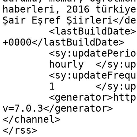
haberleri, 2016 türkiye
Şair Eşref Şiirleri</de
	<lastBuildDate>Sat, 18 Feb 2017 05:43:11 
+0000</lastBuildDate>

	<sy:updatePeriod>

	hourly	</sy:updatePeriod>

	<sy:updateFrequency>

	1	</sy:updateFrequency>

	<generator>https://wordpress.org/?
v=7.0.3</generator>

</channel>
