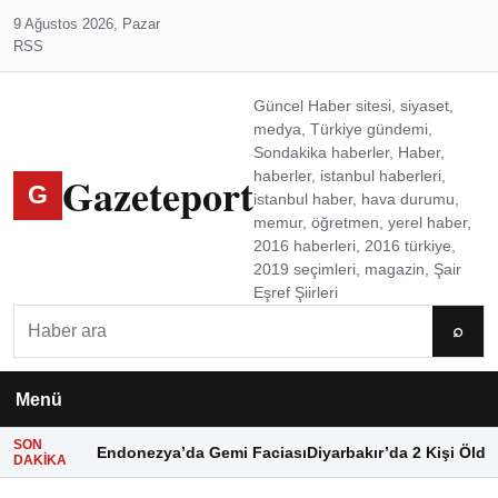
9 Ağustos 2026, Pazar
RSS
Güncel Haber sitesi, siyaset,
medya, Türkiye gündemi,
Sondakika haberler, Haber,
Gazeteport
haberler, istanbul haberleri,
G
istanbul haber, hava durumu,
memur, öğretmen, yerel haber,
2016 haberleri, 2016 türkiye,
2019 seçimleri, magazin, Şair
Eşref Şiirleri
Ara
⌕
Menü
SON
Endonezya’da Gemi Faciası
Diyarbakır’da 2 Kişi Öldü
DAKIKA