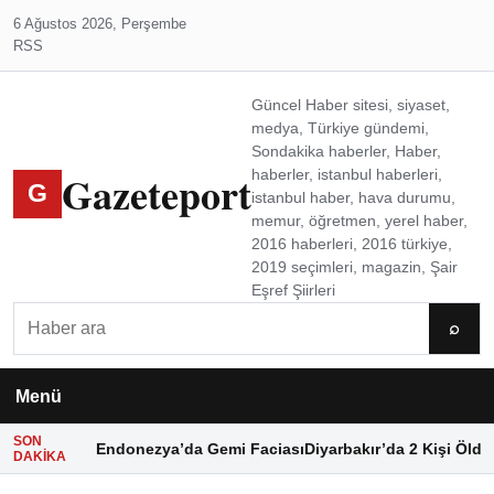
6 Ağustos 2026, Perşembe
RSS
Güncel Haber sitesi, siyaset,
medya, Türkiye gündemi,
Sondakika haberler, Haber,
Gazeteport
haberler, istanbul haberleri,
G
istanbul haber, hava durumu,
memur, öğretmen, yerel haber,
2016 haberleri, 2016 türkiye,
2019 seçimleri, magazin, Şair
Eşref Şiirleri
Ara
⌕
Menü
SON
Endonezya’da Gemi Faciası
Diyarbakır’da 2 Kişi Öldü
DAKIKA