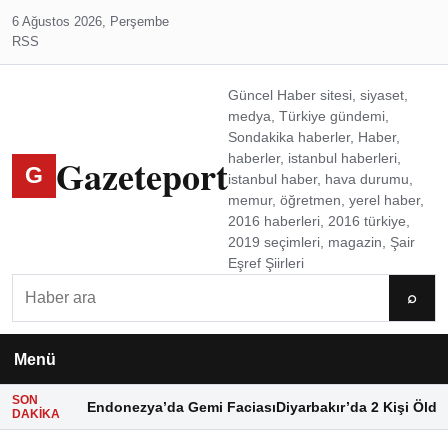
6 Ağustos 2026, Perşembe
RSS
Güncel Haber sitesi, siyaset,
medya, Türkiye gündemi,
Sondakika haberler, Haber,
Gazeteport
haberler, istanbul haberleri,
G
istanbul haber, hava durumu,
memur, öğretmen, yerel haber,
2016 haberleri, 2016 türkiye,
2019 seçimleri, magazin, Şair
Eşref Şiirleri
Ara
⌕
Menü
SON
Endonezya’da Gemi Faciası
Diyarbakır’da 2 Kişi Öldü
DAKIKA