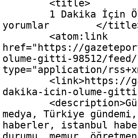
	<title>

	1 Dakika İçin Ölüme Gitti yazısına yapılan 
yorumlar	</title>

	<atom:link 
href="https://gazetepor
olume-gitti-98512/feed/
type="application/rss+x
	<link>https://gazeteport.com/2017/1-
dakika-icin-olume-gitti
	<description>Güncel Haber sitesi, siyaset, 
medya, Türkiye gündemi,
haberler, istanbul habe
durumu, memur, öğretmen