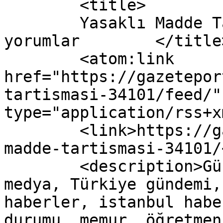
	<title>

	Yasaklı Madde Tartışması yazısına yapılan 
yorumlar	</title>

	<atom:link 
href="https://gazetepor
tartismasi-34101/feed/"
type="application/rss+x
	<link>https://gazeteport.com/2016/yasakli-
madde-tartismasi-34101/
	<description>Güncel Haber sitesi, siyaset, 
medya, Türkiye gündemi,
haberler, istanbul habe
durumu, memur, öğretmen