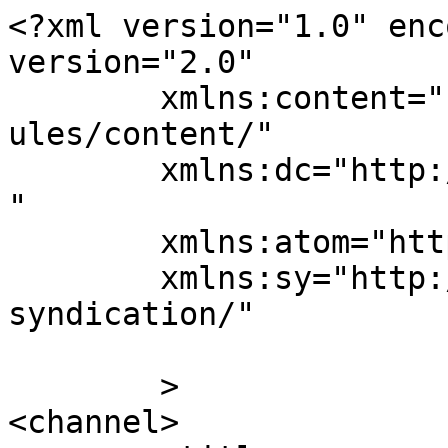
<?xml version="1.0" enc
version="2.0"

	xmlns:content="http://purl.org/rss/1.0/mod
ules/content/"

	xmlns:dc="http://purl.org/dc/elements/1.1/
"

	xmlns:atom="http://www.w3.org/2005/Atom"

	xmlns:sy="http://purl.org/rss/1.0/modules/
syndication/"

	>

<channel>
