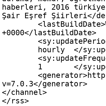
haberleri, 2016 türkiye
Şair Eşref Şiirleri</de
	<lastBuildDate>Wed, 30 Mar 2016 12:30:18 
+0000</lastBuildDate>

	<sy:updatePeriod>

	hourly	</sy:updatePeriod>

	<sy:updateFrequency>

	1	</sy:updateFrequency>

	<generator>https://wordpress.org/?
v=7.0.3</generator>

</channel>
