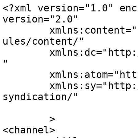
<?xml version="1.0" enc
version="2.0"

	xmlns:content="http://purl.org/rss/1.0/mod
ules/content/"

	xmlns:dc="http://purl.org/dc/elements/1.1/
"

	xmlns:atom="http://www.w3.org/2005/Atom"

	xmlns:sy="http://purl.org/rss/1.0/modules/
syndication/"

	>

<channel>
