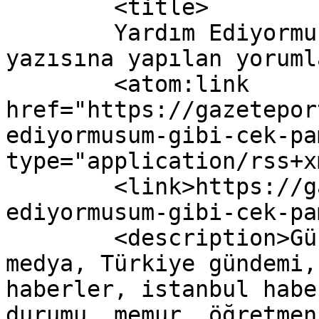
	<title>

	Yardım Ediyormuşum Gibi Çek Pampa! 
yazısına yapılan yorumlar	</titl
	<atom:link 
href="https://gazetepor
ediyormusum-gibi-cek-pa
type="application/rss+x
	<link>https://gazeteport.com/2016/yardim-
ediyormusum-gibi-cek-pa
	<description>Güncel Haber sitesi, siyaset, 
medya, Türkiye gündemi,
haberler, istanbul habe
durumu, memur, öğretmen