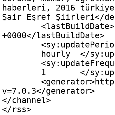
haberleri, 2016 türkiye
Şair Eşref Şiirleri</de
	<lastBuildDate>Fri, 16 Dec 2016 05:10:34 
+0000</lastBuildDate>

	<sy:updatePeriod>

	hourly	</sy:updatePeriod>

	<sy:updateFrequency>

	1	</sy:updateFrequency>

	<generator>https://wordpress.org/?
v=7.0.3</generator>

</channel>
