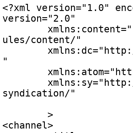
<?xml version="1.0" enc
version="2.0"

	xmlns:content="http://purl.org/rss/1.0/mod
ules/content/"

	xmlns:dc="http://purl.org/dc/elements/1.1/
"

	xmlns:atom="http://www.w3.org/2005/Atom"

	xmlns:sy="http://purl.org/rss/1.0/modules/
syndication/"

	>

<channel>
