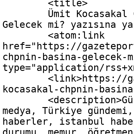
	<title>

	Ümit Kocasakal CHP&#8217;nin Başına 
Gelecek mi? yazısına yapılan 
	<atom:link 
href="https://gazetepor
chpnin-basina-gelecek-m
type="application/rss+x
	<link>https://gazeteport.com/2016/umit-
kocasakal-chpnin-basina
	<description>Güncel Haber sitesi, siyaset, 
medya, Türkiye gündemi,
haberler, istanbul habe
durumu, memur, öğretmen