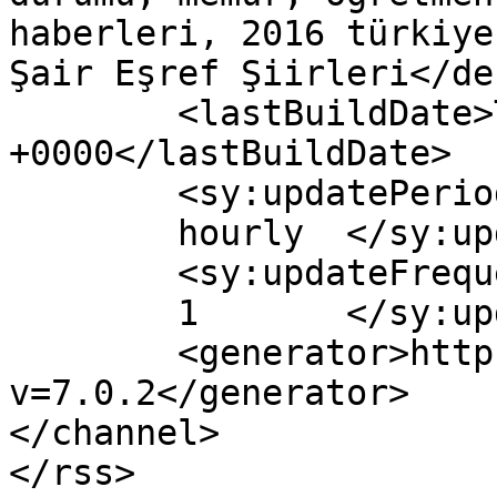
haberleri, 2016 türkiye
Şair Eşref Şiirleri</de
	<lastBuildDate>Thu, 29 Dec 2016 04:31:38 
+0000</lastBuildDate>

	<sy:updatePeriod>

	hourly	</sy:updatePeriod>

	<sy:updateFrequency>

	1	</sy:updateFrequency>

	<generator>https://wordpress.org/?
v=7.0.2</generator>

</channel>
