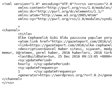
<?xml version="1.0" encoding="UTF-8"?><rss version="2.0
	xmlns:content="http://purl.org/rss/1.0/modules/content/"

	xmlns:dc="http://purl.org/dc/elements/1.1/"

	xmlns:atom="http://www.w3.org/2005/Atom"

	xmlns:sy="http://purl.org/rss/1.0/modules/syndication/"

	>

<channel>

	<title>

	Ülke Cephanelik Gibi Oldu yazısına yapılan yorumlar	</title>

	<atom:link href="https://gazeteport.com/2016/ulke-cephanelik-gibi-oldu-89684/feed/" rel="self" type="application/rss+xml" />

	<link>https://gazeteport.com/2016/ulke-cephanelik-gibi-oldu-89684/</link>

	<description>Güncel Haber sitesi, siyaset, medya, Türkiye gündemi, Sondakika haberler, Haber, haberler, istanbul haberleri, istanbul haber, hava durumu, 
memur, öğretmen, yerel haber, 2016 haberleri, 2016 türk
	<lastBuildDate>Sun, 25 Dec 2016 09:13:05 +0000</lastBuildDate>

	<sy:updatePeriod>

	hourly	</sy:updatePeriod>

	<sy:updateFrequency>

	1	</sy:updateFrequency>

	<generator>https://wordpress.org/?v=7.0.2</generator>

</channel>
