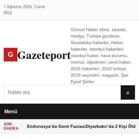
7 Ağustos 2026, Cuma
RSS
Güncel Haber sitesi, siyaset,
medya, Türkiye gündemi,
Sondakika haberler, Haber,
Gazeteport
haberler, istanbul haberleri,
G
istanbul haber, hava durumu,
memur, öğretmen, yerel haber,
2016 haberleri, 2016 türkiye,
2019 seçimleri, magazin, Şair
Eşref Şiirleri
Ara
⌕
Menü
SON
Endonezya’da Gemi Faciası
Diyarbakır’da 2 Kişi Öldü
DAKIKA