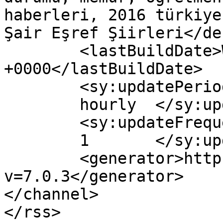
haberleri, 2016 türkiye
Şair Eşref Şiirleri</de
	<lastBuildDate>Wed, 26 Oct 2016 09:27:41 
+0000</lastBuildDate>

	<sy:updatePeriod>

	hourly	</sy:updatePeriod>

	<sy:updateFrequency>

	1	</sy:updateFrequency>

	<generator>https://wordpress.org/?
v=7.0.3</generator>

</channel>
