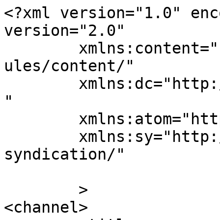
<?xml version="1.0" enc
version="2.0"

	xmlns:content="http://purl.org/rss/1.0/mod
ules/content/"

	xmlns:dc="http://purl.org/dc/elements/1.1/
"

	xmlns:atom="http://www.w3.org/2005/Atom"

	xmlns:sy="http://purl.org/rss/1.0/modules/
syndication/"

	>

<channel>
