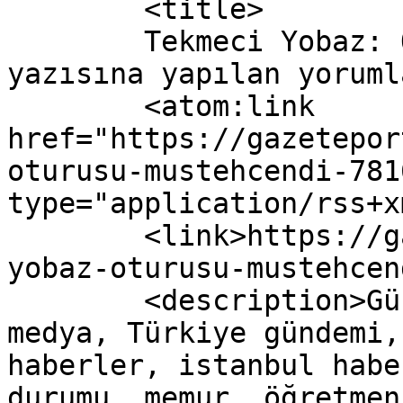
	<title>

	Tekmeci Yobaz: Oturuşu Müstehcendi 
yazısına yapılan yorumlar	</titl
	<atom:link 
href="https://gazetepor
oturusu-mustehcendi-781
type="application/rss+x
	<link>https://gazeteport.com/2016/tekmeci-
yobaz-oturusu-mustehcen
	<description>Güncel Haber sitesi, siyaset, 
medya, Türkiye gündemi,
haberler, istanbul habe
durumu, memur, öğretmen