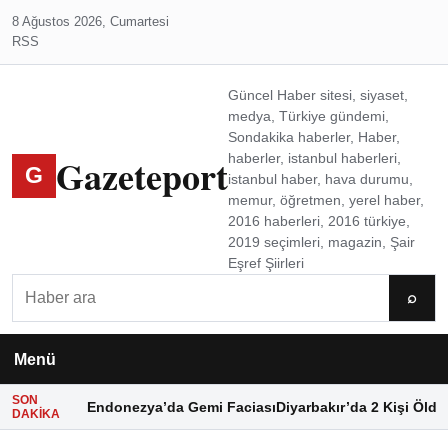
8 Ağustos 2026, Cumartesi
RSS
Güncel Haber sitesi, siyaset,
medya, Türkiye gündemi,
Sondakika haberler, Haber,
Gazeteport
haberler, istanbul haberleri,
G
istanbul haber, hava durumu,
memur, öğretmen, yerel haber,
2016 haberleri, 2016 türkiye,
2019 seçimleri, magazin, Şair
Eşref Şiirleri
Ara
⌕
Menü
SON
Endonezya’da Gemi Faciası
Diyarbakır’da 2 Kişi Öldü
DAKIKA