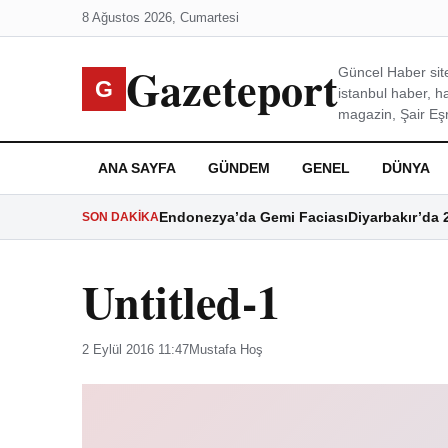
8 Ağustos 2026, Cumartesi
Gazeteport
Güncel Haber site
G
istanbul haber, h
magazin, Şair Eşre
ANA SAYFA
GÜNDEM
GENEL
DÜNYA
Endonezya’da Gemi Faciası
Diyarbakır’da 
SON DAKIKA
Untitled-1
2 Eylül 2016 11:47
Mustafa Hoş