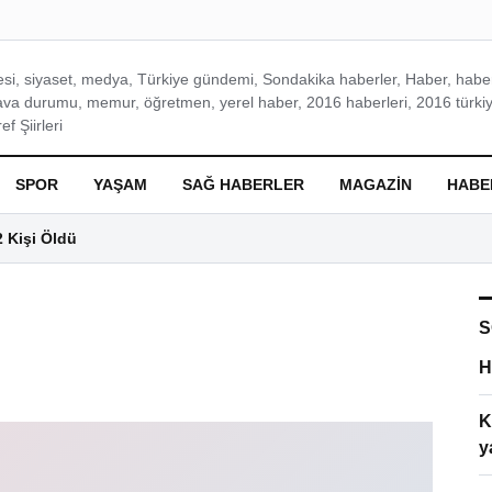
si, siyaset, medya, Türkiye gündemi, Sondakika haberler, Haber, haberl
ava durumu, memur, öğretmen, yerel haber, 2016 haberleri, 2016 türkiy
f Şiirleri
SPOR
YAŞAM
SAĞ HABERLER
MAGAZIN
HABE
2 Kişi Öldü
S
H
K
y