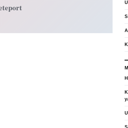
U
eteport
S
A
K
M
H
K
y
U
S