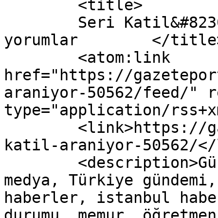
	<title>

	Seri Katil&#8230;Aranıyor yazısına yapılan 
yorumlar	</title>

	<atom:link 
href="https://gazetepor
araniyor-50562/feed/" r
type="application/rss+x
	<link>https://gazeteport.com/2016/seri-
katil-araniyor-50562/</
	<description>Güncel Haber sitesi, siyaset, 
medya, Türkiye gündemi,
haberler, istanbul habe
durumu, memur, öğretmen