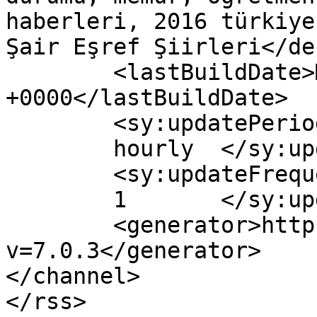
haberleri, 2016 türkiye
Şair Eşref Şiirleri</de
	<lastBuildDate>Mon, 06 Jun 2016 04:55:14 
+0000</lastBuildDate>

	<sy:updatePeriod>

	hourly	</sy:updatePeriod>

	<sy:updateFrequency>

	1	</sy:updateFrequency>

	<generator>https://wordpress.org/?
v=7.0.3</generator>

</channel>
