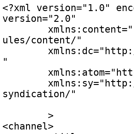
<?xml version="1.0" enc
version="2.0"

	xmlns:content="http://purl.org/rss/1.0/mod
ules/content/"

	xmlns:dc="http://purl.org/dc/elements/1.1/
"

	xmlns:atom="http://www.w3.org/2005/Atom"

	xmlns:sy="http://purl.org/rss/1.0/modules/
syndication/"

	>

<channel>
