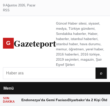
9 Ağustos 2026, Pazar
RSS
Güncel Haber sitesi, siyaset,
medya, Türkiye gündemi,
Sondakika haberler, Haber,
Gazeteport
haberler, istanbul haberleri,
G
istanbul haber, hava durumu,
memur, öğretmen, yerel haber,
2016 haberleri, 2016 türkiye,
2019 seçimleri, magazin, Şair
Eşref Şiirleri
Ara
⌕
Menü
SON
Endonezya’da Gemi Faciası
Diyarbakır’da 2 Kişi Öldü
DAKIKA