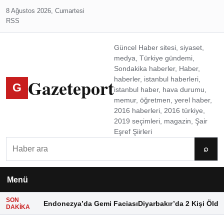
8 Ağustos 2026, Cumartesi
RSS
Güncel Haber sitesi, siyaset,
medya, Türkiye gündemi,
Sondakika haberler, Haber,
Gazeteport
haberler, istanbul haberleri,
G
istanbul haber, hava durumu,
memur, öğretmen, yerel haber,
2016 haberleri, 2016 türkiye,
2019 seçimleri, magazin, Şair
Eşref Şiirleri
Ara
⌕
Menü
SON
Endonezya’da Gemi Faciası
Diyarbakır’da 2 Kişi Öldü
DAKIKA