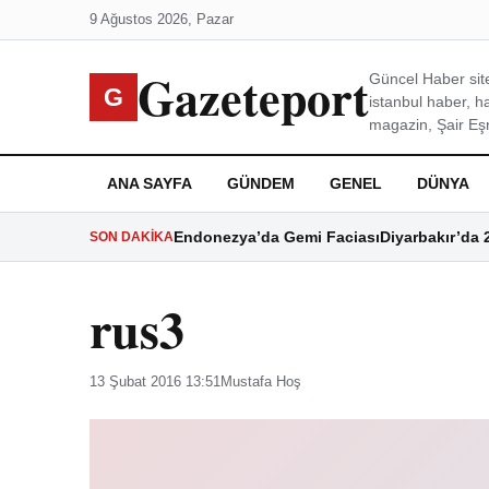
9 Ağustos 2026, Pazar
Gazeteport
Güncel Haber site
G
istanbul haber, h
magazin, Şair Eşre
ANA SAYFA
GÜNDEM
GENEL
DÜNYA
Endonezya’da Gemi Faciası
Diyarbakır’da 
SON DAKIKA
rus3
13 Şubat 2016 13:51
Mustafa Hoş