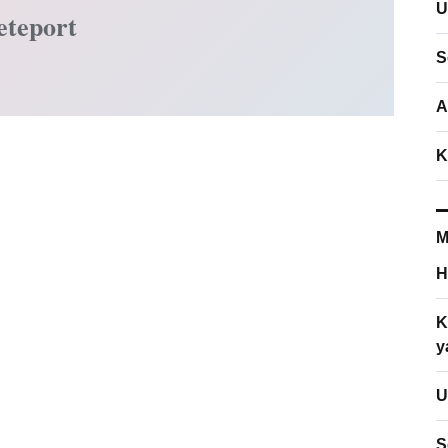
U
eteport
S
A
K
M
H
K
y
U
S