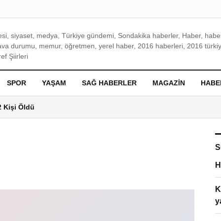
si, siyaset, medya, Türkiye gündemi, Sondakika haberler, Haber, haberl
ava durumu, memur, öğretmen, yerel haber, 2016 haberleri, 2016 türkiy
f Şiirleri
SPOR
YAŞAM
SAĞ HABERLER
MAGAZIN
HABE
2 Kişi Öldü
S
H
K
y