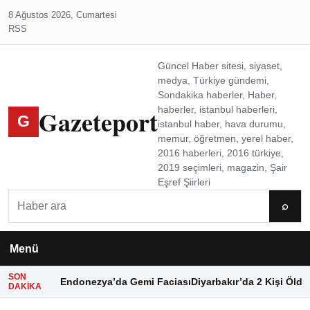
8 Ağustos 2026, Cumartesi
RSS
Güncel Haber sitesi, siyaset,
medya, Türkiye gündemi,
Sondakika haberler, Haber,
Gazeteport
haberler, istanbul haberleri,
G
istanbul haber, hava durumu,
memur, öğretmen, yerel haber,
2016 haberleri, 2016 türkiye,
2019 seçimleri, magazin, Şair
Eşref Şiirleri
Ara
⌕
Menü
SON
Endonezya’da Gemi Faciası
Diyarbakır’da 2 Kişi Öldü
DAKIKA