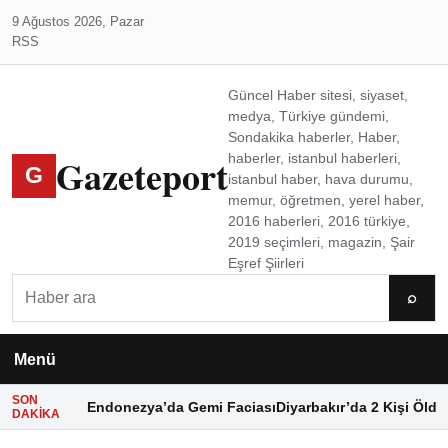
9 Ağustos 2026, Pazar
RSS
Güncel Haber sitesi, siyaset,
medya, Türkiye gündemi,
Sondakika haberler, Haber,
Gazeteport
haberler, istanbul haberleri,
G
istanbul haber, hava durumu,
memur, öğretmen, yerel haber,
2016 haberleri, 2016 türkiye,
2019 seçimleri, magazin, Şair
Eşref Şiirleri
Ara
⌕
Menü
SON
Endonezya’da Gemi Faciası
Diyarbakır’da 2 Kişi Öldü
DAKIKA