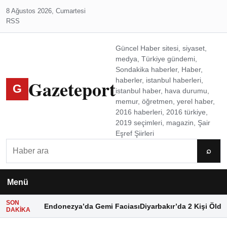
8 Ağustos 2026, Cumartesi
RSS
Güncel Haber sitesi, siyaset,
medya, Türkiye gündemi,
Sondakika haberler, Haber,
Gazeteport
haberler, istanbul haberleri,
G
istanbul haber, hava durumu,
memur, öğretmen, yerel haber,
2016 haberleri, 2016 türkiye,
2019 seçimleri, magazin, Şair
Eşref Şiirleri
Ara
⌕
Menü
SON
Endonezya’da Gemi Faciası
Diyarbakır’da 2 Kişi Öldü
DAKIKA