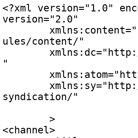
<?xml version="1.0" enc
version="2.0"

	xmlns:content="http://purl.org/rss/1.0/mod
ules/content/"

	xmlns:dc="http://purl.org/dc/elements/1.1/
"

	xmlns:atom="http://www.w3.org/2005/Atom"

	xmlns:sy="http://purl.org/rss/1.0/modules/
syndication/"

	>

<channel>
