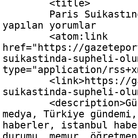
	<title>

	Paris Suikastında Şüpheli Ölüm yazısına 
yapılan yorumlar	</title>

	<atom:link 
href="https://gazetepor
suikastinda-supheli-olu
type="application/rss+x
	<link>https://gazeteport.com/2016/paris-
suikastinda-supheli-olu
	<description>Güncel Haber sitesi, siyaset, 
medya, Türkiye gündemi,
haberler, istanbul habe
durumu, memur, öğretmen