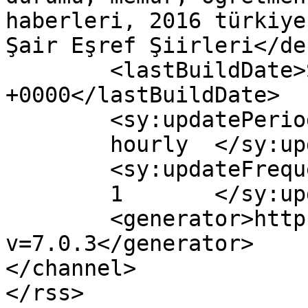
haberleri, 2016 türkiye
Şair Eşref Şiirleri</de
	<lastBuildDate>Sun, 18 Dec 2016 05:24:42 
+0000</lastBuildDate>

	<sy:updatePeriod>

	hourly	</sy:updatePeriod>

	<sy:updateFrequency>

	1	</sy:updateFrequency>

	<generator>https://wordpress.org/?
v=7.0.3</generator>

</channel>
