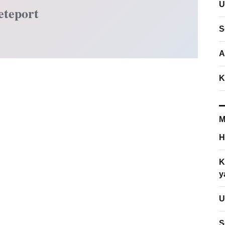
U
eteport
S
A
K
M
H
K
y
U
S