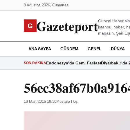
8 Ağustos 2026, Cumartesi
Gazeteport
Güncel Haber site
G
istanbul haber, h
magazin, Şair Eşre
ANA SAYFA
GÜNDEM
GENEL
DÜNYA
Endonezya’da Gemi Faciası
Diyarbakır’da 
SON DAKIKA
56ec38af67b0a916
18 Mart 2016 19:38
Mustafa Hoş