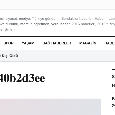
si, siyaset, medya, Türkiye gündemi, Sondakika haberler, Haber, haberl
ava durumu, memur, öğretmen, yerel haber, 2016 haberleri, 2016 türkiy
f Şiirleri
SPOR
YAŞAM
SAĞ HABERLER
MAGAZIN
HABE
2 Kişi Öldü
40b2d3ee
S
H
K
y