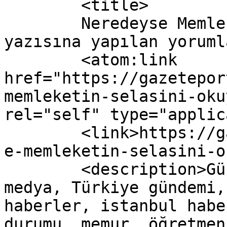
	<title>

	Neredeyse Memleketin Selasını Okuyacaklar 
yazısına yapılan yorumlar	</titl
	<atom:link 
href="https://gazetepor
memleketin-selasini-oku
rel="self" type="applic
	<link>https://gazeteport.com/2016/neredeys
e-memleketin-selasini-o
	<description>Güncel Haber sitesi, siyaset, 
medya, Türkiye gündemi,
haberler, istanbul habe
durumu, memur, öğretmen