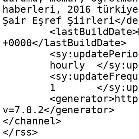
haberleri, 2016 türkiye
Şair Eşref Şiirleri</de
	<lastBuildDate>Mon, 28 Nov 2016 05:41:32 
+0000</lastBuildDate>

	<sy:updatePeriod>

	hourly	</sy:updatePeriod>

	<sy:updateFrequency>

	1	</sy:updateFrequency>

	<generator>https://wordpress.org/?
v=7.0.2</generator>

</channel>
