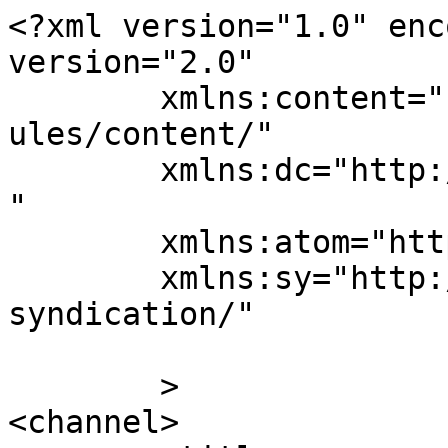
<?xml version="1.0" enc
version="2.0"

	xmlns:content="http://purl.org/rss/1.0/mod
ules/content/"

	xmlns:dc="http://purl.org/dc/elements/1.1/
"

	xmlns:atom="http://www.w3.org/2005/Atom"

	xmlns:sy="http://purl.org/rss/1.0/modules/
syndication/"

	>

<channel>
