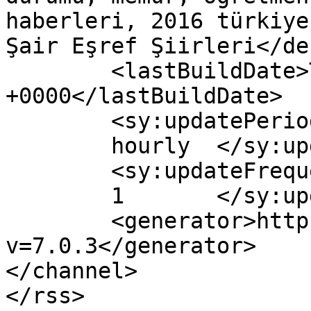
haberleri, 2016 türkiye
Şair Eşref Şiirleri</de
	<lastBuildDate>Thu, 08 Dec 2016 09:16:06 
+0000</lastBuildDate>

	<sy:updatePeriod>

	hourly	</sy:updatePeriod>

	<sy:updateFrequency>

	1	</sy:updateFrequency>

	<generator>https://wordpress.org/?
v=7.0.3</generator>

</channel>
