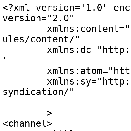
<?xml version="1.0" enc
version="2.0"

	xmlns:content="http://purl.org/rss/1.0/mod
ules/content/"

	xmlns:dc="http://purl.org/dc/elements/1.1/
"

	xmlns:atom="http://www.w3.org/2005/Atom"

	xmlns:sy="http://purl.org/rss/1.0/modules/
syndication/"

	>

<channel>
