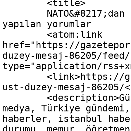
	<title>

	NATO&#8217;dan Üst Düzey Mesaj yazısına 
yapılan yorumlar	</title>

	<atom:link 
href="https://gazetepor
duzey-mesaj-86205/feed/
type="application/rss+x
	<link>https://gazeteport.com/2016/natodan-
ust-duzey-mesaj-86205/<
	<description>Güncel Haber sitesi, siyaset, 
medya, Türkiye gündemi,
haberler, istanbul habe
durumu, memur, öğretmen