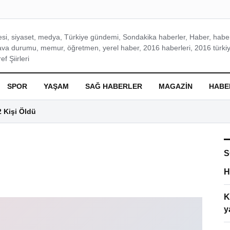
si, siyaset, medya, Türkiye gündemi, Sondakika haberler, Haber, haberl
ava durumu, memur, öğretmen, yerel haber, 2016 haberleri, 2016 türkiy
f Şiirleri
SPOR
YAŞAM
SAĞ HABERLER
MAGAZIN
HABE
2 Kişi Öldü
S
H
K
y