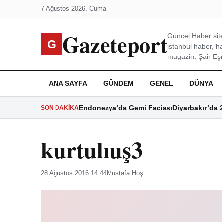
7 Ağustos 2026, Cuma
Gazeteport
Güncel Haber site
G
istanbul haber, h
magazin, Şair Eşre
ANA SAYFA
GÜNDEM
GENEL
DÜNYA
Endonezya’da Gemi Faciası
Diyarbakır’da 
SON DAKIKA
kurtulıuş3
28 Ağustos 2016 14:44
Mustafa Hoş