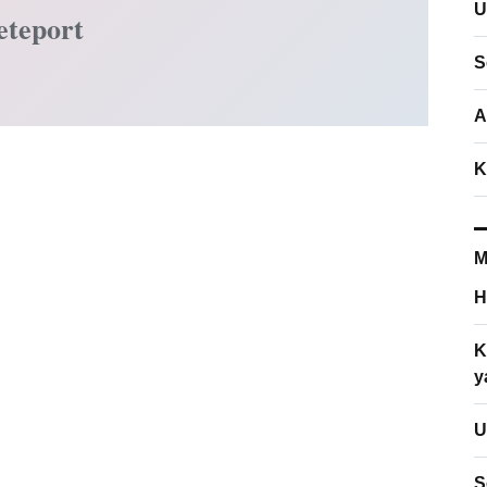
U
eteport
S
A
K
M
H
K
y
U
S