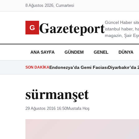
8 Ağustos 2026, Cumartesi
Gazeteport
Güncel Haber site
G
istanbul haber, h
magazin, Şair Eşre
ANA SAYFA
GÜNDEM
GENEL
DÜNYA
Endonezya’da Gemi Faciası
Diyarbakır’da 
SON DAKIKA
sürmanşet
29 Ağustos 2016 16:50
Mustafa Hoş