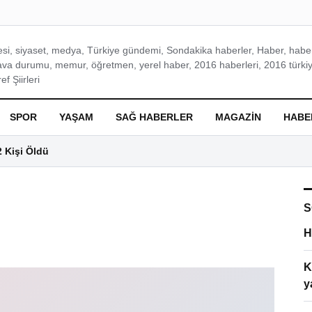
si, siyaset, medya, Türkiye gündemi, Sondakika haberler, Haber, haberl
ava durumu, memur, öğretmen, yerel haber, 2016 haberleri, 2016 türkiy
f Şiirleri
SPOR
YAŞAM
SAĞ HABERLER
MAGAZIN
HABE
2 Kişi Öldü
S
H
K
y