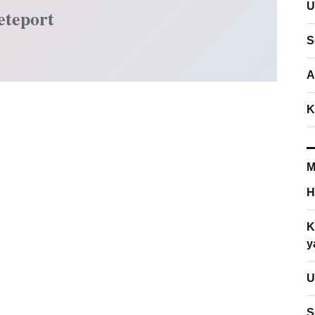
U
eteport
S
A
K
M
H
K
y
U
S