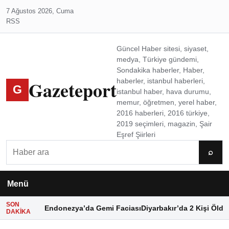
7 Ağustos 2026, Cuma
RSS
Güncel Haber sitesi, siyaset,
medya, Türkiye gündemi,
Sondakika haberler, Haber,
Gazeteport
haberler, istanbul haberleri,
G
istanbul haber, hava durumu,
memur, öğretmen, yerel haber,
2016 haberleri, 2016 türkiye,
2019 seçimleri, magazin, Şair
Eşref Şiirleri
Ara
⌕
Menü
SON
Endonezya’da Gemi Faciası
Diyarbakır’da 2 Kişi Öldü
DAKIKA