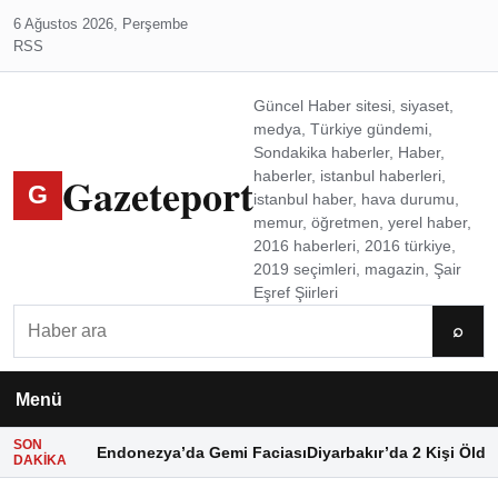
6 Ağustos 2026, Perşembe
RSS
Güncel Haber sitesi, siyaset,
medya, Türkiye gündemi,
Sondakika haberler, Haber,
Gazeteport
haberler, istanbul haberleri,
G
istanbul haber, hava durumu,
memur, öğretmen, yerel haber,
2016 haberleri, 2016 türkiye,
2019 seçimleri, magazin, Şair
Eşref Şiirleri
Ara
⌕
Menü
SON
Endonezya’da Gemi Faciası
Diyarbakır’da 2 Kişi Öldü
DAKIKA