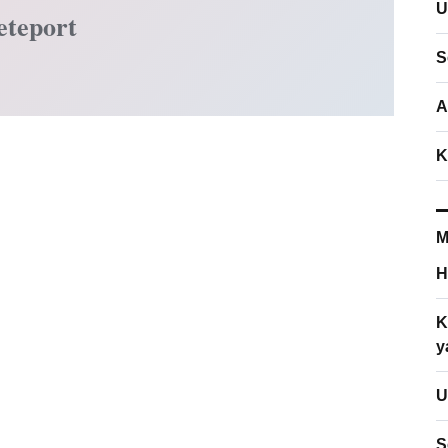
U
eteport
S
A
K
M
H
K
y
U
S