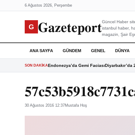
6 Ağustos 2026, Perşembe
Gazeteport
Güncel Haber site
G
istanbul haber, h
magazin, Şair Eşre
ANA SAYFA
GÜNDEM
GENEL
DÜNYA
Endonezya’da Gemi Faciası
Diyarbakır’da 
SON DAKIKA
57c53b5918c7731c
30 Ağustos 2016 12:37
Mustafa Hoş