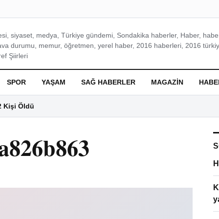
si, siyaset, medya, Türkiye gündemi, Sondakika haberler, Haber, haberl
ava durumu, memur, öğretmen, yerel haber, 2016 haberleri, 2016 türkiy
f Şiirleri
SPOR
YAŞAM
SAĞ HABERLER
MAGAZIN
HABE
2 Kişi Öldü
a826b863
S
H
K
y