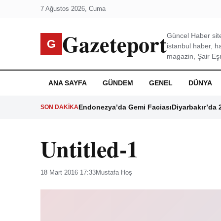
7 Ağustos 2026, Cuma
Gazeteport
Güncel Haber site
G
istanbul haber, h
magazin, Şair Eşre
ANA SAYFA
GÜNDEM
GENEL
DÜNYA
Endonezya’da Gemi Faciası
Diyarbakır’da 
SON DAKIKA
Untitled-1
18 Mart 2016 17:33
Mustafa Hoş