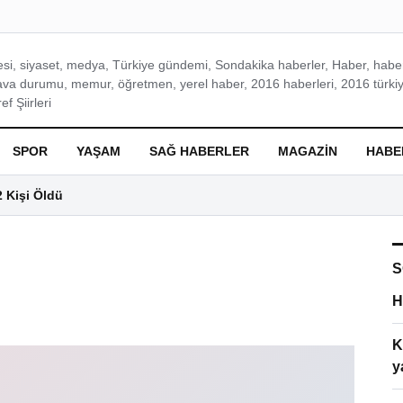
si, siyaset, medya, Türkiye gündemi, Sondakika haberler, Haber, haberl
ava durumu, memur, öğretmen, yerel haber, 2016 haberleri, 2016 türkiy
f Şiirleri
SPOR
YAŞAM
SAĞ HABERLER
MAGAZIN
HABE
2 Kişi Öldü
S
H
K
y