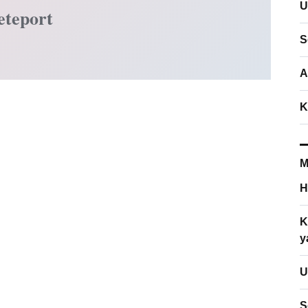
U
eteport
S
A
K
M
H
K
y
U
S