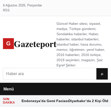
6 Ağustos 2026, Perşembe
RSS
Güncel Haber sitesi, siyaset,
medya, Türkiye gündemi,
Sondakika haberler, Haber,
Gazeteport
haberler, istanbul haberleri,
G
istanbul haber, hava durumu,
memur, öğretmen, yerel haber,
2016 haberleri, 2016 türkiye,
2019 seçimleri, magazin, Şair
Eşref Şiirleri
Ara
⌕
Menü
SON
Endonezya’da Gemi Faciası
Diyarbakır’da 2 Kişi Öldü
DAKIKA