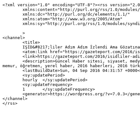
<?xml version="1.0" encoding="UTF-8"?><rss version="2.0
	xmlns:content="http://purl.org/rss/1.0/modules/content/"

	xmlns:dc="http://purl.org/dc/elements/1.1/"

	xmlns:atom="http://www.w3.org/2005/Atom"

	xmlns:sy="http://purl.org/rss/1.0/modules/syndication/"

	>

<channel>

	<title>

	IŞİD&#8217;liler Adım Adım İzlendi Ama Gözatına Alınmadı yazısına yapılan yorumlar	</title>

	<atom:link href="https://gazeteport.com/2016/isidliler-adim-adim-izlendi-ama-gozatina-alinmadi-68012/feed/" rel="self" type="application/rss+xml" />

	<link>https://gazeteport.com/2016/isidliler-adim-adim-izlendi-ama-gozatina-alinmadi-68012/</link>

	<description>Güncel Haber sitesi, siyaset, medya, Türkiye gündemi, Sondakika haberler, Haber, haberler, istanbul haberleri, istanbul haber, hava durumu, 
memur, öğretmen, yerel haber, 2016 haberleri, 2016 türk
	<lastBuildDate>Sun, 04 Sep 2016 04:31:57 +0000</lastBuildDate>

	<sy:updatePeriod>

	hourly	</sy:updatePeriod>

	<sy:updateFrequency>

	1	</sy:updateFrequency>

	<generator>https://wordpress.org/?v=7.0.3</generator>

</channel>
