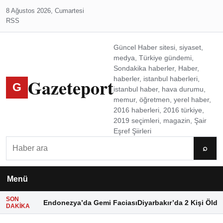
8 Ağustos 2026, Cumartesi
RSS
Güncel Haber sitesi, siyaset,
medya, Türkiye gündemi,
Sondakika haberler, Haber,
Gazeteport
haberler, istanbul haberleri,
G
istanbul haber, hava durumu,
memur, öğretmen, yerel haber,
2016 haberleri, 2016 türkiye,
2019 seçimleri, magazin, Şair
Eşref Şiirleri
Ara
⌕
Menü
SON
Endonezya’da Gemi Faciası
Diyarbakır’da 2 Kişi Öldü
DAKIKA