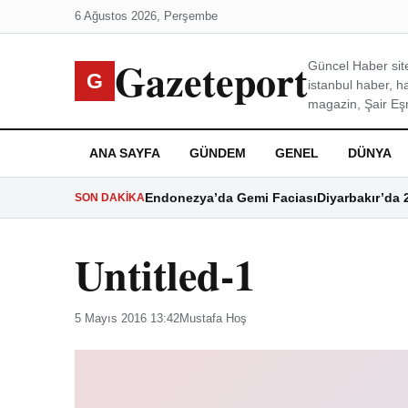
6 Ağustos 2026, Perşembe
Gazeteport
Güncel Haber site
G
istanbul haber, h
magazin, Şair Eşre
ANA SAYFA
GÜNDEM
GENEL
DÜNYA
Endonezya’da Gemi Faciası
Diyarbakır’da 
SON DAKIKA
Untitled-1
5 Mayıs 2016 13:42
Mustafa Hoş