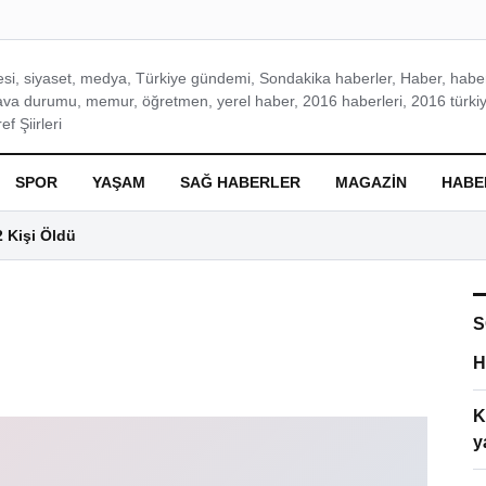
si, siyaset, medya, Türkiye gündemi, Sondakika haberler, Haber, haberl
ava durumu, memur, öğretmen, yerel haber, 2016 haberleri, 2016 türkiy
f Şiirleri
SPOR
YAŞAM
SAĞ HABERLER
MAGAZIN
HABE
2 Kişi Öldü
S
H
K
y