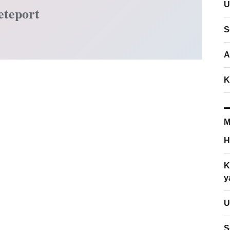
U
eteport
S
A
K
M
H
K
y
U
S