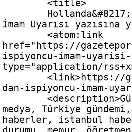
	<title>

	Hollanda&#8217;dan &#8220;İspiyoncu&#8221; 
İmam Uyarısı yazısına yapılan
	<atom:link 
href="https://gazetepor
ispiyoncu-imam-uyarisi-
type="application/rss+x
	<link>https://gazeteport.com/2016/hollanda
dan-ispiyoncu-imam-uyar
	<description>Güncel Haber sitesi, siyaset, 
medya, Türkiye gündemi,
haberler, istanbul habe
durumu, memur, öğretmen