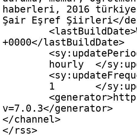
haberleri, 2016 türkiye
Şair Eşref Şiirleri</de
	<lastBuildDate>Wed, 14 Dec 2016 08:39:24 
+0000</lastBuildDate>

	<sy:updatePeriod>

	hourly	</sy:updatePeriod>

	<sy:updateFrequency>

	1	</sy:updateFrequency>

	<generator>https://wordpress.org/?
v=7.0.3</generator>

</channel>
