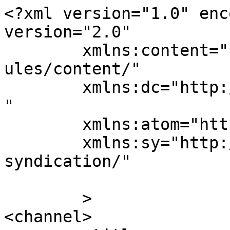
<?xml version="1.0" enc
version="2.0"

	xmlns:content="http://purl.org/rss/1.0/mod
ules/content/"

	xmlns:dc="http://purl.org/dc/elements/1.1/
"

	xmlns:atom="http://www.w3.org/2005/Atom"

	xmlns:sy="http://purl.org/rss/1.0/modules/
syndication/"

	>

<channel>
