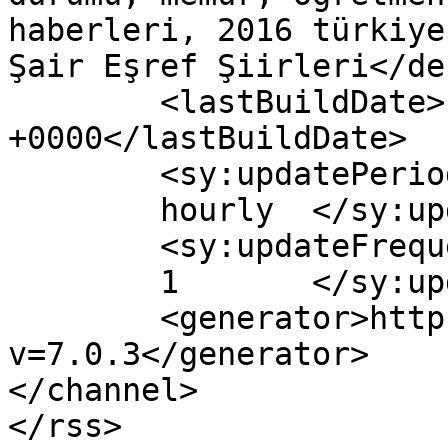
haberleri, 2016 türkiye
Şair Eşref Şiirleri</de
	<lastBuildDate>Fri, 19 Aug 2016 04:09:59 
+0000</lastBuildDate>

	<sy:updatePeriod>

	hourly	</sy:updatePeriod>

	<sy:updateFrequency>

	1	</sy:updateFrequency>

	<generator>https://wordpress.org/?
v=7.0.3</generator>

</channel>
