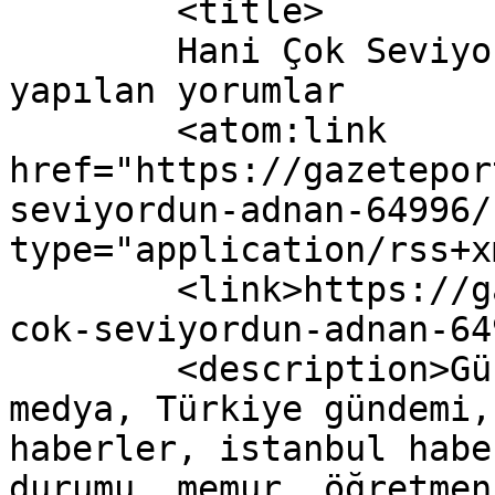
	<title>

	Hani Çok Seviyordun Adnan! yazısına 
yapılan yorumlar	</title>

	<atom:link 
href="https://gazetepor
seviyordun-adnan-64996/
type="application/rss+x
	<link>https://gazeteport.com/2016/hani-
cok-seviyordun-adnan-64
	<description>Güncel Haber sitesi, siyaset, 
medya, Türkiye gündemi,
haberler, istanbul habe
durumu, memur, öğretmen