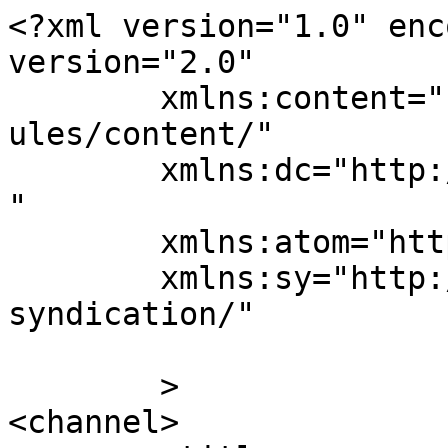
<?xml version="1.0" enc
version="2.0"

	xmlns:content="http://purl.org/rss/1.0/mod
ules/content/"

	xmlns:dc="http://purl.org/dc/elements/1.1/
"

	xmlns:atom="http://www.w3.org/2005/Atom"

	xmlns:sy="http://purl.org/rss/1.0/modules/
syndication/"

	>

<channel>
