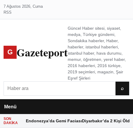
7 Ağustos 2026, Cuma
RSS
Güncel Haber sitesi, siyaset,
medya, Türkiye gündemi,
Sondakika haberler, Haber,
Gazeteport
haberler, istanbul haberleri,
G
istanbul haber, hava durumu,
memur, öğretmen, yerel haber,
2016 haberleri, 2016 türkiye,
2019 seçimleri, magazin, Şair
Eşref Şiirleri
Ara
⌕
Menü
SON
Endonezya’da Gemi Faciası
Diyarbakır’da 2 Kişi Öldü
DAKIKA