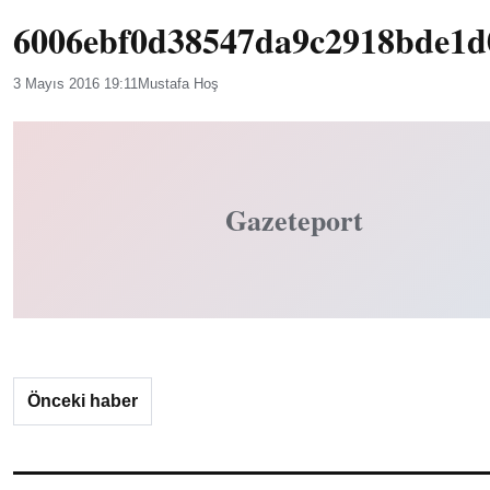
6006ebf0d38547da9c2918bde1d
3 Mayıs 2016 19:11
Mustafa Hoş
Gazeteport
Önceki haber