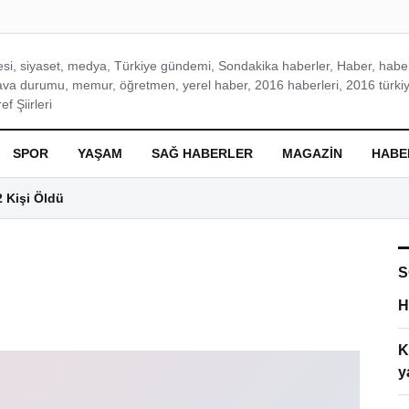
si, siyaset, medya, Türkiye gündemi, Sondakika haberler, Haber, haberl
ava durumu, memur, öğretmen, yerel haber, 2016 haberleri, 2016 türkiy
f Şiirleri
SPOR
YAŞAM
SAĞ HABERLER
MAGAZIN
HABE
2 Kişi Öldü
S
H
K
y