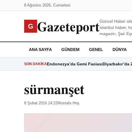
8 Ağustos 2026, Cumartesi
Gazeteport
Güncel Haber site
G
istanbul haber, h
magazin, Şair Eşre
ANA SAYFA
GÜNDEM
GENEL
DÜNYA
Endonezya’da Gemi Faciası
Diyarbakır’da 
SON DAKIKA
sürmanşet
8 Şubat 2016 14:22
Mustafa Hoş