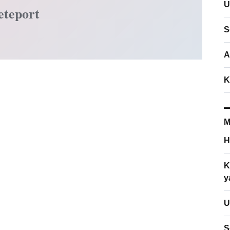
U
eteport
S
A
K
M
H
K
y
U
S