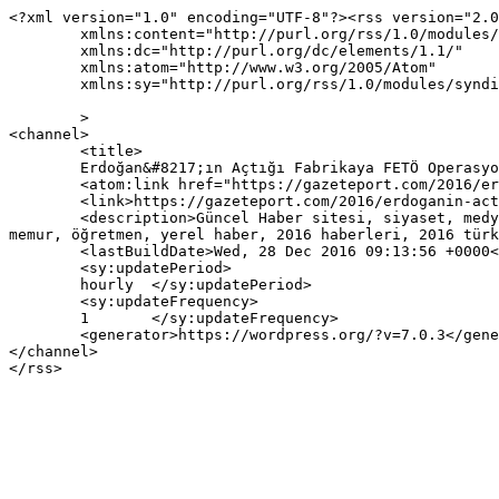
<?xml version="1.0" encoding="UTF-8"?><rss version="2.0
	xmlns:content="http://purl.org/rss/1.0/modules/content/"

	xmlns:dc="http://purl.org/dc/elements/1.1/"

	xmlns:atom="http://www.w3.org/2005/Atom"

	xmlns:sy="http://purl.org/rss/1.0/modules/syndication/"

	>

<channel>

	<title>

	Erdoğan&#8217;ın Açtığı Fabrikaya FETÖ Operasyonu yazısına yapılan yorumlar	</title>

	<atom:link href="https://gazeteport.com/2016/erdoganin-actigi-fabrikaya-feto-operasyonu-90252/feed/" rel="self" type="application/rss+xml" />

	<link>https://gazeteport.com/2016/erdoganin-actigi-fabrikaya-feto-operasyonu-90252/</link>

	<description>Güncel Haber sitesi, siyaset, medya, Türkiye gündemi, Sondakika haberler, Haber, haberler, istanbul haberleri, istanbul haber, hava durumu, 
memur, öğretmen, yerel haber, 2016 haberleri, 2016 türk
	<lastBuildDate>Wed, 28 Dec 2016 09:13:56 +0000</lastBuildDate>

	<sy:updatePeriod>

	hourly	</sy:updatePeriod>

	<sy:updateFrequency>

	1	</sy:updateFrequency>

	<generator>https://wordpress.org/?v=7.0.3</generator>

</channel>
