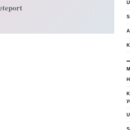
U
eteport
S
A
K
M
H
K
y
U
S