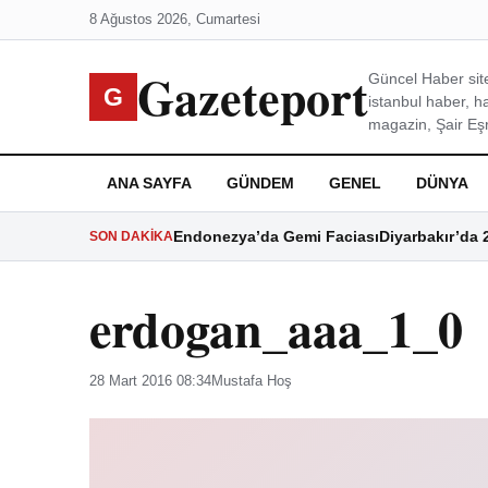
8 Ağustos 2026, Cumartesi
Gazeteport
Güncel Haber site
G
istanbul haber, h
magazin, Şair Eşre
ANA SAYFA
GÜNDEM
GENEL
DÜNYA
Endonezya’da Gemi Faciası
Diyarbakır’da 
SON DAKIKA
erdogan_aaa_1_0
28 Mart 2016 08:34
Mustafa Hoş