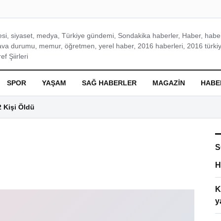
si, siyaset, medya, Türkiye gündemi, Sondakika haberler, Haber, haberl
ava durumu, memur, öğretmen, yerel haber, 2016 haberleri, 2016 türkiy
f Şiirleri
SPOR
YAŞAM
SAĞ HABERLER
MAGAZIN
HABE
2 Kişi Öldü
S
H
K
y