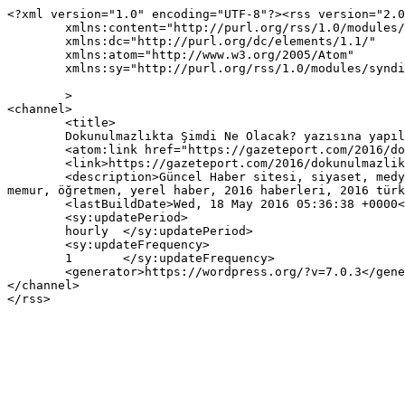
<?xml version="1.0" encoding="UTF-8"?><rss version="2.0
	xmlns:content="http://purl.org/rss/1.0/modules/content/"

	xmlns:dc="http://purl.org/dc/elements/1.1/"

	xmlns:atom="http://www.w3.org/2005/Atom"

	xmlns:sy="http://purl.org/rss/1.0/modules/syndication/"

	>

<channel>

	<title>

	Dokunulmazlıkta Şimdi Ne Olacak? yazısına yapılan yorumlar	</title>

	<atom:link href="https://gazeteport.com/2016/dokunulmazlikta-simdi-ne-olacak-46204/feed/" rel="self" type="application/rss+xml" />

	<link>https://gazeteport.com/2016/dokunulmazlikta-simdi-ne-olacak-46204/</link>

	<description>Güncel Haber sitesi, siyaset, medya, Türkiye gündemi, Sondakika haberler, Haber, haberler, istanbul haberleri, istanbul haber, hava durumu, 
memur, öğretmen, yerel haber, 2016 haberleri, 2016 türk
	<lastBuildDate>Wed, 18 May 2016 05:36:38 +0000</lastBuildDate>

	<sy:updatePeriod>

	hourly	</sy:updatePeriod>

	<sy:updateFrequency>

	1	</sy:updateFrequency>

	<generator>https://wordpress.org/?v=7.0.3</generator>

</channel>
