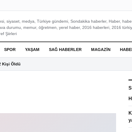
si, siyaset, medya, Türkiye gündemi, Sondakika haberler, Haber, haberl
ava durumu, memur, öğretmen, yerel haber, 2016 haberleri, 2016 türkiy
f Şiirleri
SPOR
YAŞAM
SAĞ HABERLER
MAGAZIN
HABE
2 Kişi Öldü
S
H
K
y