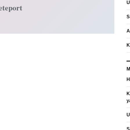
U
eteport
S
A
K
M
H
K
y
U
S