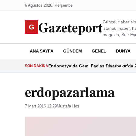
6 Ağustos 2026, Perşembe
Gazeteport
Güncel Haber site
G
istanbul haber, h
magazin, Şair Eşre
ANA SAYFA
GÜNDEM
GENEL
DÜNYA
Endonezya’da Gemi Faciası
Diyarbakır’da 
SON DAKIKA
erdopazarlama
7 Mart 2016 12:29
Mustafa Hoş