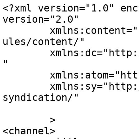
<?xml version="1.0" enc
version="2.0"

	xmlns:content="http://purl.org/rss/1.0/mod
ules/content/"

	xmlns:dc="http://purl.org/dc/elements/1.1/
"

	xmlns:atom="http://www.w3.org/2005/Atom"

	xmlns:sy="http://purl.org/rss/1.0/modules/
syndication/"

	>

<channel>
