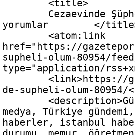
	<title>

	Cezaevinde Şüpheli Ölüm yazısına yapılan 
yorumlar	</title>

	<atom:link 
href="https://gazetepor
supheli-olum-80954/feed
type="application/rss+x
	<link>https://gazeteport.com/2016/cezaevin
de-supheli-olum-80954/<
	<description>Güncel Haber sitesi, siyaset, 
medya, Türkiye gündemi,
haberler, istanbul habe
durumu, memur, öğretmen