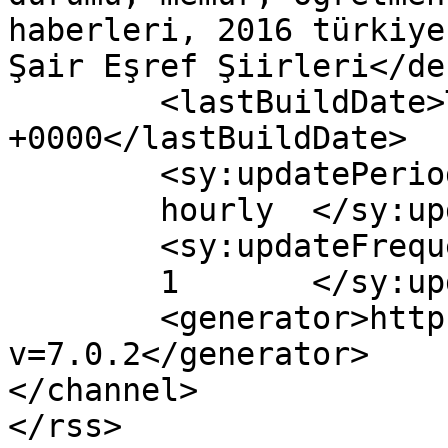
haberleri, 2016 türkiye
Şair Eşref Şiirleri</de
	<lastBuildDate>Thu, 10 Nov 2016 04:51:58 
+0000</lastBuildDate>

	<sy:updatePeriod>

	hourly	</sy:updatePeriod>

	<sy:updateFrequency>

	1	</sy:updateFrequency>

	<generator>https://wordpress.org/?
v=7.0.2</generator>

</channel>
