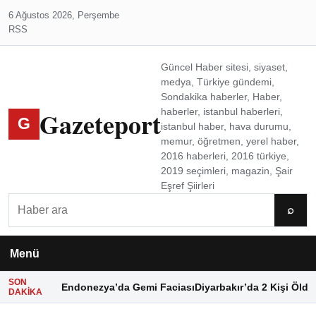
6 Ağustos 2026, Perşembe
RSS
Güncel Haber sitesi, siyaset,
medya, Türkiye gündemi,
Sondakika haberler, Haber,
Gazeteport
haberler, istanbul haberleri,
G
istanbul haber, hava durumu,
memur, öğretmen, yerel haber,
2016 haberleri, 2016 türkiye,
2019 seçimleri, magazin, Şair
Eşref Şiirleri
Ara
⌕
Menü
SON
Endonezya’da Gemi Faciası
Diyarbakır’da 2 Kişi Öldü
DAKIKA