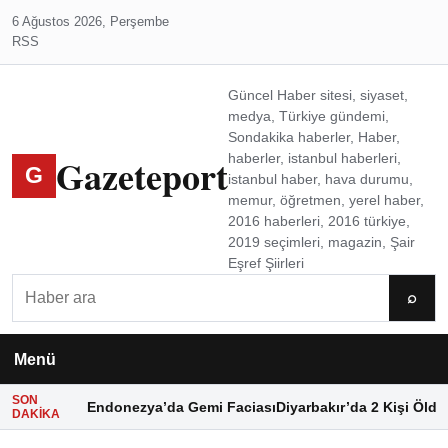
6 Ağustos 2026, Perşembe
RSS
Güncel Haber sitesi, siyaset,
medya, Türkiye gündemi,
Sondakika haberler, Haber,
Gazeteport
haberler, istanbul haberleri,
G
istanbul haber, hava durumu,
memur, öğretmen, yerel haber,
2016 haberleri, 2016 türkiye,
2019 seçimleri, magazin, Şair
Eşref Şiirleri
Ara
⌕
Menü
SON
Endonezya’da Gemi Faciası
Diyarbakır’da 2 Kişi Öldü
DAKIKA