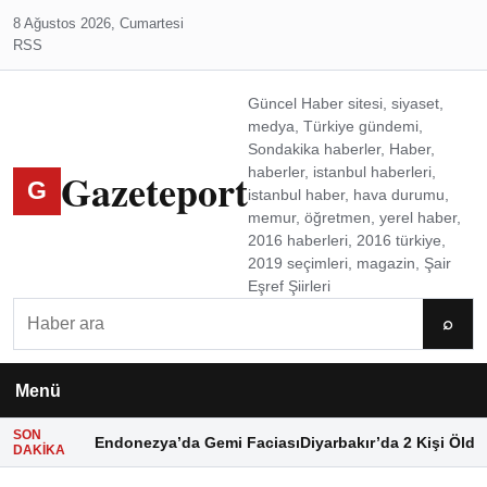
8 Ağustos 2026, Cumartesi
RSS
Güncel Haber sitesi, siyaset,
medya, Türkiye gündemi,
Sondakika haberler, Haber,
Gazeteport
haberler, istanbul haberleri,
G
istanbul haber, hava durumu,
memur, öğretmen, yerel haber,
2016 haberleri, 2016 türkiye,
2019 seçimleri, magazin, Şair
Eşref Şiirleri
Ara
⌕
Menü
SON
Endonezya’da Gemi Faciası
Diyarbakır’da 2 Kişi Öldü
DAKIKA